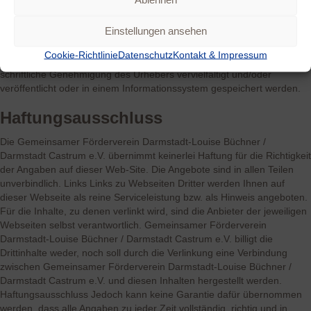
Die Gemeinsamer Förderverein Darmstadt-Louise Büchner /
Darmstadt Castrum e.V. behält sich das Recht vor, bei Bedarf
Einstellungen ansehen
Änderungen durchzuführen. Aus den hier beschriebenen
Themenbereichen können keine Rechtsansprüche abgeleitet werden.
Cookie-Richtlinie
Datenschutz
Kontakt & Impressum
Die Inhalte dürfen weder ganz noch teilweise ohne vorherige
schriftliche Genehmigung des Urhebers vervielfältigt und/oder
veröffentlicht oder in einem Informationssystem gespeichert werden.
Haftungsausschluss
Die Gemeinsamer Förderverein Darmstadt-Louise Büchner /
Darmstadt Castrum e.V. übernimmt keinerlei Haftung für die Richtigkeit
der Angaben auf dieser Web-Site. Die Angebote sind in allen Teilen
unverbindlich. Links Links zu Webseiten Dritter werden Ihnen auf
dieser Webseite als reine Serviceleistung bzw. als Hinweis angeboten.
Für die Inhalte, zu denen verlinkt wird, sind die Anbieter der jeweiligen
Webseiten selbst verantwortlich. Gemeinsamer Förderverein
Darmstadt-Louise Büchner / Darmstadt Castrum e.V. billigt die
Drittinhalte weder, noch soll durch die Verlinkung eine Verbindung
zwischen Gemeinsamer Förderverein Darmstadt-Louise Büchner /
Darmstadt Castrum e.V. und diesen Inhalten hergestellt werden.
Haftungsausschluss Jedoch kann keine Garantie dafür übernommen
werden, dass alle Angaben zu jeder Zeit vollständig, richtig und in