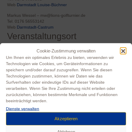
Web
Darmstadt Louise-Büchner
Markus Wessel – mw@lions-golfturnier.de
Tel.
0176 56553142
Web
Darmstadt-Castrum
Veranstaltungsort
Golf Sport Park Groß-Zimmern
Cookie-Zustimmung verwalten
Darmstädter Str. 111
Um Ihnen ein optimales Erlebnis zu bieten, verwenden wir
64846 Groß-Zimmern
Technologien wie Cookies, um Geräteinformationen zu
speichern und/oder darauf zuzugreifen. Wenn Sie diesen
Tel. 06071-92210
Technologien zustimmen, können wir Daten wie das
E-Mail info@GC-Zimmern.de
Web
GC-Zimmern.de
Surfverhalten oder eindeutige IDs auf dieser Website
Copyright
verarbeiten. Wenn Sie Ihre Zustimmung nicht erteilen oder
zurückziehen, können bestimmte Merkmale und Funktionen
Copyright © 2018 Gemeinsamer Förderverein Darmstadt-Louise
beeinträchtigt werden.
Büchner / Darmstadt Castrum e.V. Alle Rechte vorbehalten. Die
Dienste verwalten
Informationen sind Eigentum der Gemeinsamer Förderverein
Darmstadt-Louise Büchner / Darmstadt Castrum e.V. Sie stellen die
Akzeptieren
zum Zeitpunkt der Publikation neuesten Informationen dar.
Ablehnen